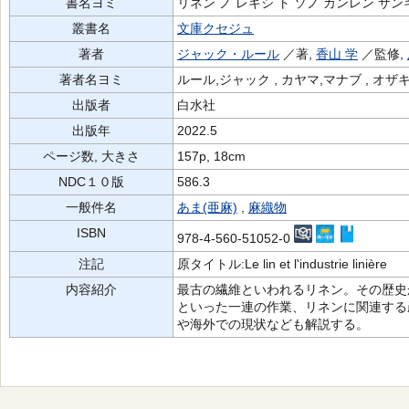
書名ヨミ
リネン ノ レキシ ト ソノ カンレン サ
叢書名
文庫クセジュ
著者
ジャック・ルール
／著,
香山 学
／監修,
著者名ヨミ
ルール,ジャック , カヤマ,マナブ , オザ
出版者
白水社
出版年
2022.5
ページ数, 大きさ
157p, 18cm
NDC１０版
586.3
一般件名
あま(亜麻)
,
麻織物
ISBN
978-4-560-51052-0
注記
原タイトル:Le lin et l'industrie linière
内容紹介
最古の繊維といわれるリネン。その歴史
といった一連の作業、リネンに関連する
や海外での現状なども解説する。