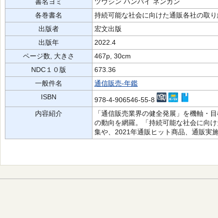
書名ヨミ
ツウシン ハンバイ ネンカン
各巻書名
持続可能な社会に向けた通販各社の取り
出版者
宏文出版
出版年
2022.4
ページ数, 大きさ
467p, 30cm
NDC１０版
673.36
一般件名
通信販売-年鑑
ISBN
978-4-906546-55-8
内容紹介
「通信販売業界の健全発展」を機軸・目
の動向を網羅。「持続可能な社会に向け
集や、2021年通販ヒット商品、通販実