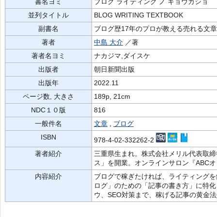
書名ヨミ
ブログ ライティング ノ キョウカショ
並列タイトル
BLOG WRITING TEXTBOOK
副書名
ブログ歴17年のプロが教える売れる文
著者
中島 大介
／著
著者名ヨミ
ナカジマ,ダイスケ
出版者
朝日新聞出版
出版年
2022.11
ページ数, 大きさ
189p, 21cm
NDC１０版
816
一般件名
文章
,
ブログ
ISBN
978-4-02-332262-2
著者紹介
三重県生まれ。株式会社メリル代表取締
ス」を開業。オンラインサロン『ABC
内容紹介
ブログで稼ぎたければ、ライティングを
ログ」のための「記事の書き方」に特化
ウ、SEO対策まで、稼げる記事の黄金