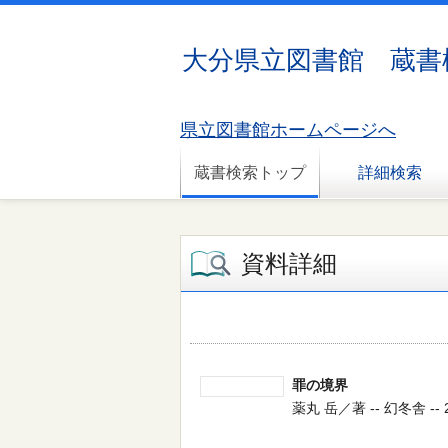
大分県立図書館 蔵書
県立図書館ホームページへ
蔵書検索トップ
詳細検索
資料詳細
罪の境界
薬丸 岳／著 -- 幻冬舎 -- 20