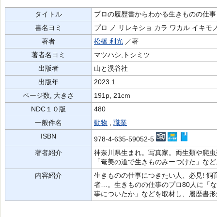
タイトル
プロの履歴書からわかる生きものの仕事 
書名ヨミ
プロ ノ リレキショ カラ ワカル イキモノ
著者
松橋 利光
／著
著者名ヨミ
マツハシ,トシミツ
出版者
山と溪谷社
出版年
2023.1
ページ数, 大きさ
191p, 21cm
NDC１０版
480
一般件名
動物
,
職業
ISBN
978-4-635-59052-5
著者紹介
神奈川県生まれ。写真家。両生類や爬虫
「奄美の道で生きものみーつけた」など
内容紹介
生きものの仕事につきたい人、必見! 
者…。生きものの仕事のプロ80人に「
事についたか」などを取材し、履歴書形