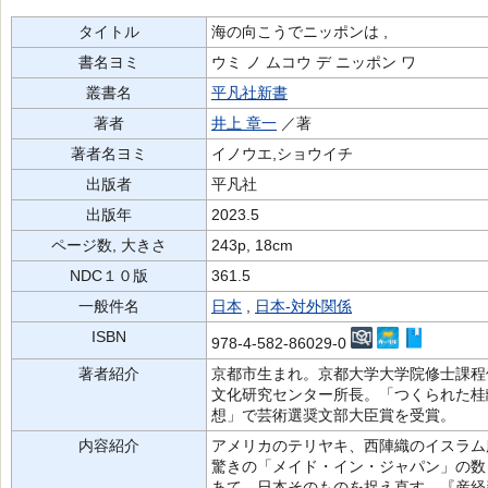
タイトル
海の向こうでニッポンは ,
書名ヨミ
ウミ ノ ムコウ デ ニッポン ワ
叢書名
平凡社新書
著者
井上 章一
／著
著者名ヨミ
イノウエ,ショウイチ
出版者
平凡社
出版年
2023.5
ページ数, 大きさ
243p, 18cm
NDC１０版
361.5
一般件名
日本
,
日本-対外関係
ISBN
978-4-582-86029-0
著者紹介
京都市生まれ。京都大学大学院修士課程
文化研究センター所長。「つくられた桂
想」で芸術選奨文部大臣賞を受賞。
内容紹介
アメリカのテリヤキ、西陣織のイスラム
驚きの「メイド・イン・ジャパン」の数
あて、日本そのものを捉え直す。『産経