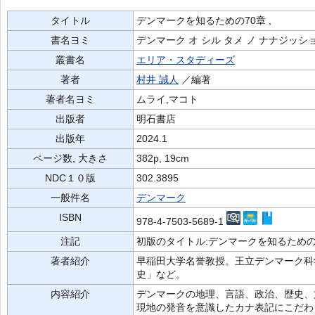
タイトル
デンマークを知るための70章 ,
書名ヨミ
デンマーク オ シル タメ ノ ナナジッシ
叢書名
エリア・スタディーズ
著者
村井 誠人
／編著
著者名ヨミ
ムライ,マコト
出版者
明石書店
出版年
2024.1
ページ数, 大きさ
382p, 19cm
NDC１０版
302.3895
一般件名
デンマーク
ISBN
978-4-7503-5689-1
注記
初版のタイトル:デンマークを知るための
著者紹介
早稲田大学名誉教授。王立デンマーク科
史」など。
内容紹介
デンマークの地理、言語、政治、歴史、
現地の発音を意識したカナ表記にこだわ