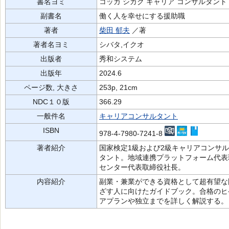
書名ヨミ
コッカ シカク キャリア コンサルタント 
副書名
働く人を幸せにする援助職
著者
柴田 郁夫
／著
著者名ヨミ
シバタ,イクオ
出版者
秀和システム
出版年
2024.6
ページ数, 大きさ
253p, 21cm
NDC１０版
366.29
一般件名
キャリアコンサルタント
ISBN
978-4-7980-7241-8
著者紹介
国家検定1級および2級キャリアコンサ
タント。地域連携プラットフォーム代表
センター代表取締役社長。
内容紹介
副業・兼業ができる資格として超有望な
ざす人に向けたガイドブック。合格のヒ
アプランや独立までを詳しく解説する。