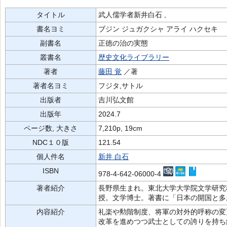
タイトル
武人儒学者新井白石 ,
書名ヨミ
ブジン ジュガクシャ アライ ハクセキ
副書名
正徳の治の実態
叢書名
歴史文化ライブラリー
著者
藤田 覚
／著
著者名ヨミ
フジタ,サトル
出版者
吉川弘文館
出版年
2024.7
ページ数, 大きさ
7,210p, 19cm
NDC１０版
121.54
個人件名
新井 白石
ISBN
978-4-642-06000-4
著者紹介
長野県生まれ。東北大学大学院文学研究
授。文学博士。著書に「日本の開国と多
内容紹介
礼楽や勲階制度、将軍の対外的呼称の変
改革を進めつつ武士としての誇りを持ち