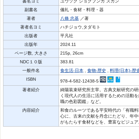
書名ヨミ
ユウソク ショクブンカ ズカン
副書名
儀礼・食材・料理・器
著者
八條 忠基
／著
著者名ヨミ
ハチジョウ,タダモト
出版者
平凡社
出版年
2024.11
ページ数, 大きさ
215p, 26cm
NDC１０版
383.81
一般件名
食生活-日本
,
食物-歴史
,
料理(日本)-歴
ISBN
978-4-582-12438-5
著者紹介
綺陽装束研究所主宰。古典文献研究の研
く現代人の生活に活用するための活動を
職の色彩図鑑」など。
内容紹介
和食のルーツである平安時代の「有職料
心に、古来の文献を丹念にたどり、年中
がもたらす食材などを、豊富なビジュア