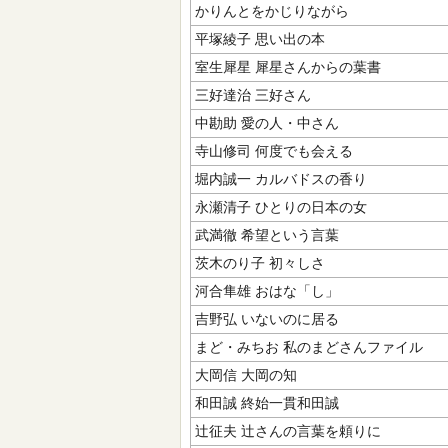
かりんとをかじりながら
平塚綾子 思い出の本
室生犀星 犀星さんからの葉書
三好達治 三好さん
中勘助 愛の人・中さん
寺山修司 何度でも会える
堀内誠一 カルバドスの香り
永瀬清子 ひとりの日本の女
武満徹 希望という言葉
茨木のり子 初々しさ
河合隼雄 おはな「し」
吉野弘 いないのに居る
まど・みちお 私のまどさんファイル
大岡信 大岡の知
和田誠 終始一貫和田誠
辻征夫 辻さんの言葉を頼りに