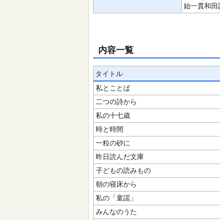
始一貫和田誠
内容一覧
タイトル
私とことば
二つの詩から
私の十七歳
時と時間
一粒の砂に
昨日読んだ文庫
子どもの読みもの
朝の寝床から
私の「童謡」
みんなのうた