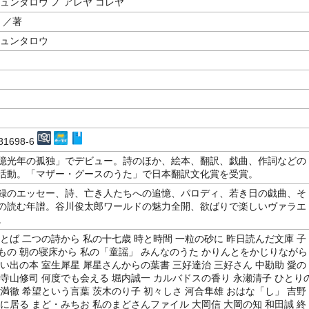
ュンタロウ ノ アレヤ コレヤ
／著
シュンタロウ
m
-81698-6
億光年の孤独」でデビュー。詩のほか、絵本、翻訳、戯曲、作詞などの
活動。「マザー・グースのうた」で日本翻訳文化賞を受賞。
録のエッセー、詩、亡き人たちへの追憶、パロディ、若き日の戯曲、そ
の読む年譜。谷川俊太郎ワールドの魅力全開、欲ばりで楽しいヴァラエ
。
とば 二つの詩から 私の十七歳 時と時間 一粒の砂に 昨日読んだ文庫 子
もの 朝の寝床から 私の「童謡」 みんなのうた かりんとをかじりながら
い出の本 室生犀星 犀星さんからの葉書 三好達治 三好さん 中勘助 愛の
 寺山修司 何度でも会える 堀内誠一 カルバドスの香り 永瀬清子 ひとり
満徹 希望という言葉 茨木のり子 初々しさ 河合隼雄 おはな「し」 吉野
に居る まど・みちお 私のまどさんファイル 大岡信 大岡の知 和田誠 終