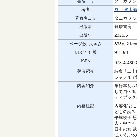
書名ヨミ
タニカワ シ
著者
谷川 俊太郎
著者名ヨミ
タニカワ,
出版者
筑摩書房
出版年
2025.5
ページ数, 大きさ
333p, 21c
NDC１０版
918.68
ISBN
978-4-480
著者紹介
詩集「二十
ジャンルで
内容紹介
単行本初収
して自伝風
ティブック
内容注記
内容:私とこ
どもの読み
平塚綾子 思
人・中さん
日本の女 武
弘 いないの