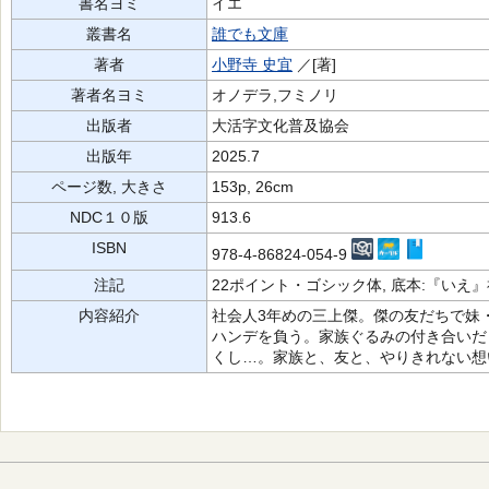
書名ヨミ
イエ
叢書名
誰でも文庫
著者
小野寺 史宜
／[著]
著者名ヨミ
オノデラ,フミノリ
出版者
大活字文化普及協会
出版年
2025.7
ページ数, 大きさ
153p, 26cm
NDC１０版
913.6
ISBN
978-4-86824-054-9
注記
22ポイント・ゴシック体, 底本:『いえ
内容紹介
社会人3年めの三上傑。傑の友だちで妹
ハンデを負う。家族ぐるみの付き合いだ
くし…。家族と、友と、やりきれない想