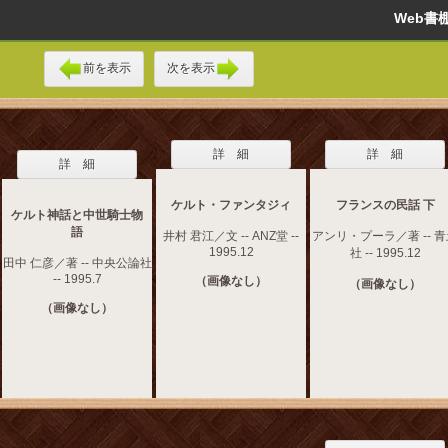
Web
前を表示
次を表示
詳 細
詳 細
詳 細
ケルト・ファンタジィ
フランスの民話 下
ケルト神話と中世騎士物
語
井村 君江／文 -- ANZ堂 --
アンリ・プーラ／著 -- 
1995.12
社 -- 1995.12
田中 仁彦／著 -- 中央公論社
-- 1995.7
（画像なし）
（画像なし）
（画像なし）