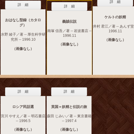
詳 細
詳 細
詳 細
ケルトの妖精
おはなし型録（カタロ
義賊伝説
グ）
井村 君江／著 -- あんず堂 
南塚 信吾／著 -- 岩波書店 --
1996.11
水野 綾子／著 -- 厚生科学研
1996.11
究所 -- 1996.10
（画像なし）
（画像なし）
（画像なし）
詳 細
詳 細
ロシア民話選
英国＝妖精と伝説の旅
宮川 やすえ／著 -- 明石書店
森田 じみい／著 -- 東京書籍
-- 1996.5
-- 1997.4
（画像なし）
（画像なし）