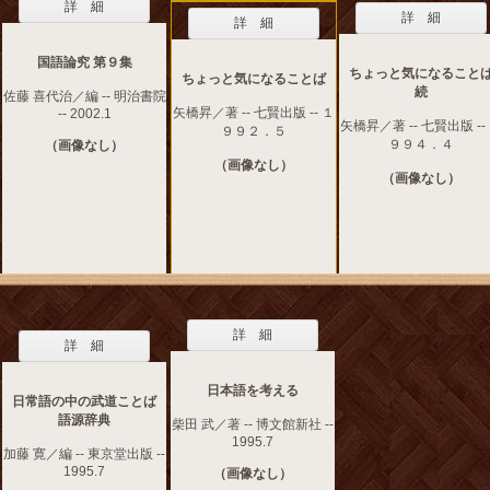
詳 細
詳 細
詳 細
国語論究 第９集
ちょっと気になること
ちょっと気になることば
続
佐藤 喜代治／編 -- 明治書院
矢橋昇／著 -- 七賢出版 -- １
-- 2002.1
矢橋昇／著 -- 七賢出版 --
９９２．５
９９４．４
（画像なし）
（画像なし）
（画像なし）
詳 細
詳 細
日本語を考える
日常語の中の武道ことば
語源辞典
柴田 武／著 -- 博文館新社 --
1995.7
加藤 寛／編 -- 東京堂出版 --
1995.7
（画像なし）