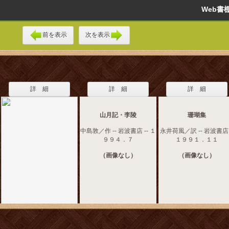
Web
前を表示
次を表示
詳 細
詳 細
詳 細
山月記・李陵
珊瑚集
中島敦／作 -- 岩波書店 -- １
永井荷風／訳 -- 岩波書店 
９９４．７
１９９１．１１
（画像なし）
（画像なし）