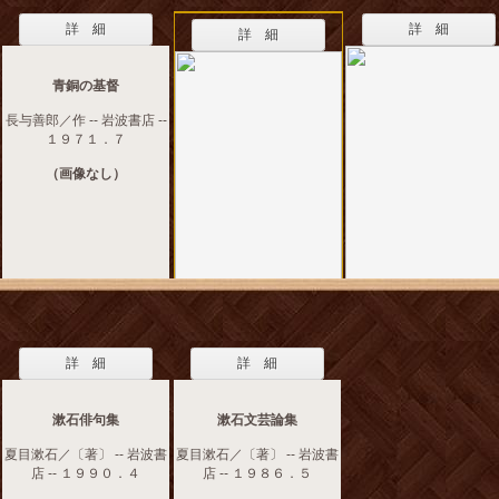
詳 細
詳 細
詳 細
青銅の基督
長与善郎／作 -- 岩波書店 --
１９７１．７
（画像なし）
詳 細
詳 細
漱石俳句集
漱石文芸論集
夏目漱石／〔著〕 -- 岩波書
夏目漱石／〔著〕 -- 岩波書
店 -- １９９０．４
店 -- １９８６．５